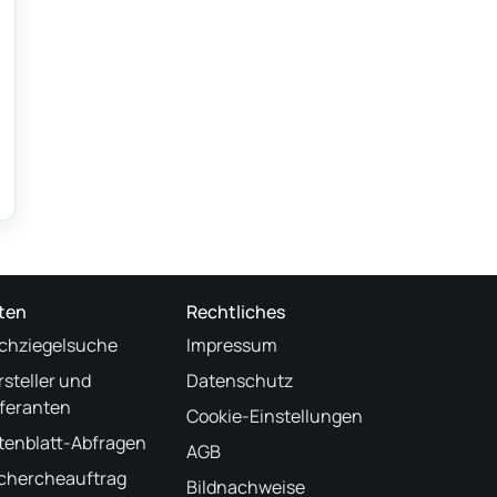
ten
Rechtliches
chziegelsuche
Impressum
rsteller und
Datenschutz
eferanten
Cookie-Einstellungen
tenblatt-Abfragen
AGB
chercheauftrag
Bildnachweise