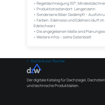
• Regeldachneigung 30°, Mindestdachneig
• Produktionsstandort: Langenzenn
• Sonderserie Biber Gedämpft – Ausführu
• Farben: Edelrosso und Edelnero läuft im
Edelschwarz
• Die angegebenen Maße sind Planungswe
• Weitere Infos – siehe Datenblatt
Zurück zur Suche
Der digitale Katalog für Dachziegel, Dachstei
und technische Produktdaten.