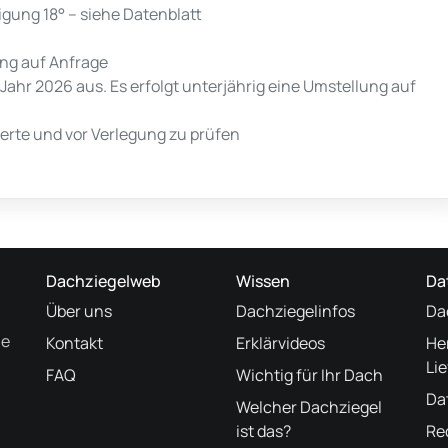
ung 18° – siehe Datenblatt
ng auf Anfrage
 Jahr 2026 aus. Es erfolgt unterjährig eine Umstellung auf
rte und vor Verlegung zu prüfen
Dachziegelweb
Wissen
Da
Über uns
Dachziegelinfos
Da
ne
Kontakt
Erklärvideos
He
Li
FAQ
Wichtig für Ihr Dach
Da
Welcher Dachziegel
ist das?
Re