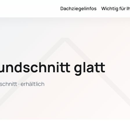
Dachziegelinfos
Wichtig für I
undschnitt glatt
hnitt · erhältlich