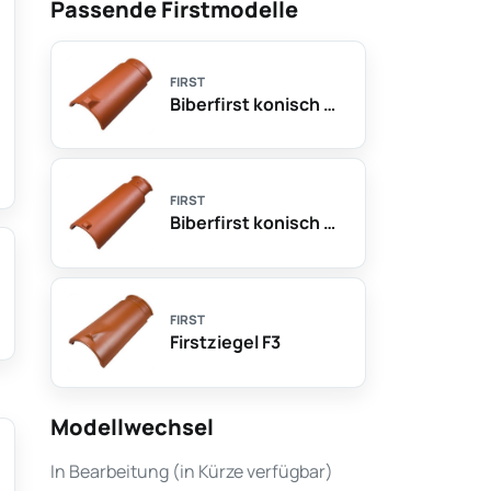
Passende Firstmodelle
FIRST
Biberfirst konisch mit Nase für Trockenfirst
FIRST
Biberfirst konisch mit Nase zum Mörteln
FIRST
Firstziegel F3
Modellwechsel
In Bearbeitung (in Kürze verfügbar)