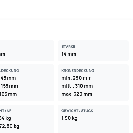
STÄRKE
mm
14 mm
LDECKUNG
KRONENDECKUNG
 145 mm
min. 290 mm
. 155 mm
mittl. 310 mm
 165 mm
max. 320 mm
T / M²
GEWICHT / STÜCK
64 kg
1,90 kg
72,80 kg