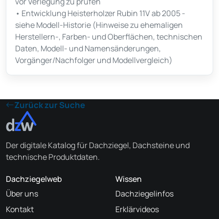
vor Verlegung zu prüfen
• Entwicklung Heisterholzer Rubin 11V ab 2005 -
siehe Modell-Historie (Hinweise zu ehemaligen
Herstellern-, Farben- und Oberflächen, technischen
Daten, Modell- und Namensänderungen,
Vorgänger/Nachfolger und Modellvergleich)
Zurück zur Suche
Der digitale Katalog für Dachziegel, Dachsteine und
technische Produktdaten.
Dachziegelweb
Wissen
Über uns
Dachziegelinfos
Kontakt
Erklärvideos