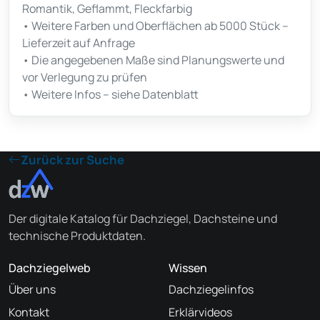
Romantik, Geflammt, Fleckfarbig
• Weitere Farben und Oberflächen ab 5000 Stück –
Lieferzeit auf Anfrage
• Die angegebenen Maße sind Planungswerte und
vor Verlegung zu prüfen
• Weitere Infos – siehe Datenblatt
Zurück zur Suche
Der digitale Katalog für Dachziegel, Dachsteine und
technische Produktdaten.
Dachziegelweb
Wissen
Über uns
Dachziegelinfos
Kontakt
Erklärvideos