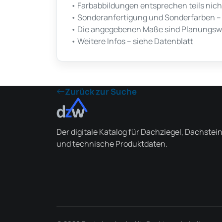
• Farbabbildungen entsprechen teils nicht
• Sonderanfertigung und Sonderfarben – L
• Die angegebenen Maße sind Planungswe
• Weitere Infos – siehe Datenblatt
Zurück zur Suche
Der digitale Katalog für Dachziegel, Dachstei
und technische Produktdaten.