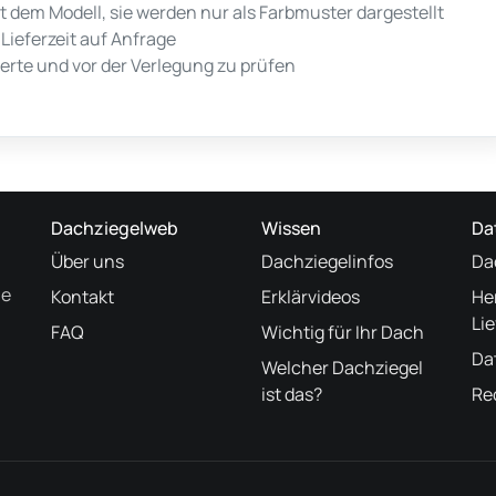
 dem Modell, sie werden nur als Farbmuster dargestellt
ieferzeit auf Anfrage
rte und vor der Verlegung zu prüfen
Dachziegelweb
Wissen
Da
Über uns
Dachziegelinfos
Da
ne
Kontakt
Erklärvideos
He
Li
FAQ
Wichtig für Ihr Dach
Da
Welcher Dachziegel
ist das?
Re