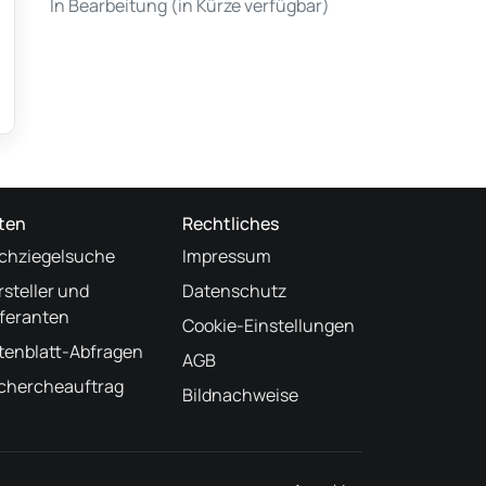
In Bearbeitung (in Kürze verfügbar)
ten
Rechtliches
chziegelsuche
Impressum
rsteller und
Datenschutz
eferanten
Cookie-Einstellungen
tenblatt-Abfragen
AGB
chercheauftrag
Bildnachweise