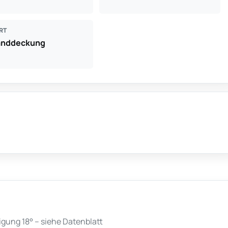
RT
anddeckung
ung 18° – siehe Datenblatt