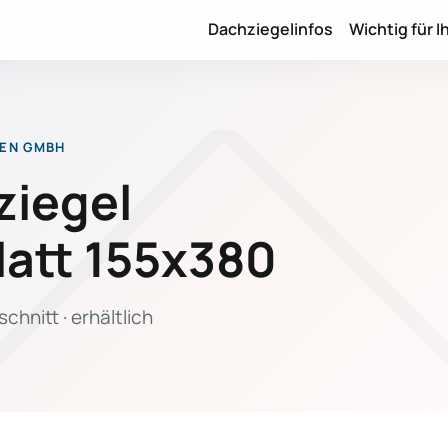
Dachziegelinfos
Wichtig für I
SEN GMBH
ziegel
latt 155x380
hnitt · erhältlich