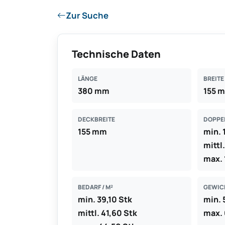
Zur Suche
Technische Daten
LÄNGE
BREITE
380 mm
155 
DECKBREITE
DOPPE
155 mm
min.
mittl
max.
BEDARF / M²
GEWICH
min. 39,10 Stk
min. 
mittl. 41,60 Stk
max. 