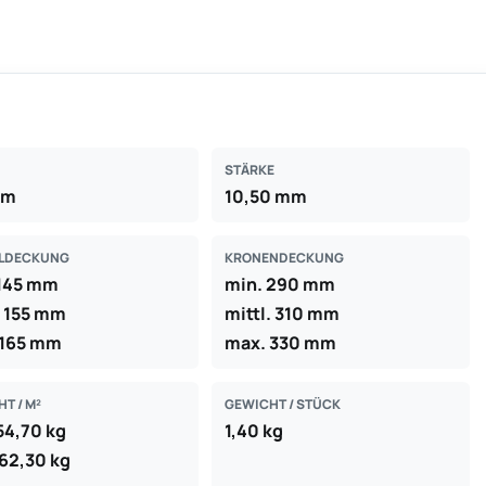
STÄRKE
mm
10,50 mm
LDECKUNG
KRONENDECKUNG
 145 mm
min. 290 mm
. 155 mm
mittl. 310 mm
 165 mm
max. 330 mm
T / M²
GEWICHT / STÜCK
54,70 kg
1,40 kg
62,30 kg