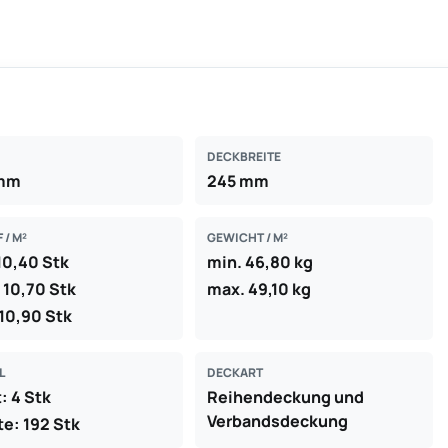
DECKBREITE
mm
245 mm
 / M²
GEWICHT / M²
10,40 Stk
min. 46,80 kg
. 10,70 Stk
max. 49,10 kg
10,90 Stk
L
DECKART
: 4 Stk
Reihendeckung und
Verbandsdeckung
te: 192 Stk