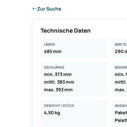
Zur Suche
Technische Daten
LÄNGE
BREITE
485 mm
290 
DECKLÄNGE
BEDARF
min. 373 mm
min. 
mittl. 383 mm
mittl
max. 393 mm
max. 
GEWICHT / STÜCK
ANZAH
4,50 kg
Paket
Palet